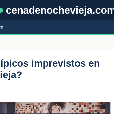
cenadenochevieja.co
to
típicos imprevistos en
ieja?