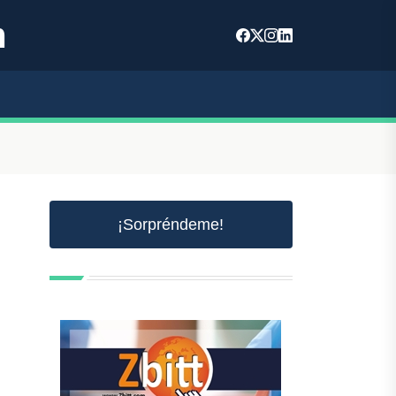
m
¡Sorpréndeme!