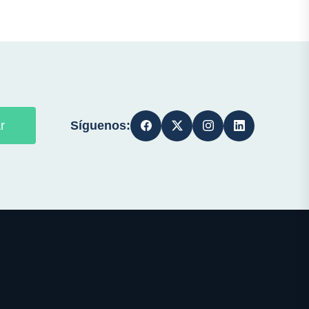
Síguenos:
r