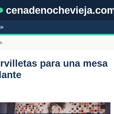
cenadenochevieja.co
to
ón
ervilletas para una mesa
lante