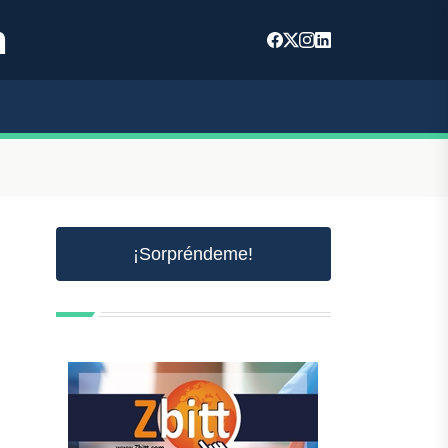
m
¡Sorpréndeme!